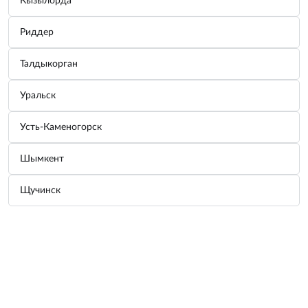
Кызылорда
Риддер
Тент садовый, 2,5 х 2,5/2,4, PALISAD 695...
Производитель:
PALISAD
Талдыкорган
Узнать цену
Уральск
Усть-Каменогорск
Тент туристический 180 х 110 х 110 см, P...
Производитель:
PALISAD
Шымкент
Узнать цену
Щучинск
Тент туристический 240 х 120 х 120 см, P...
Производитель:
PALISAD
Узнать цену
Главная
Заказы
Баланс
Корзина
Профиль