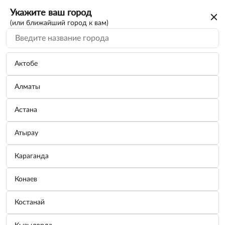
Укажите ваш город
(или ближайший город к вам)
Палатки и тенты
Категории
Актобе
Алматы
Палатка однослойная двух местная, 200 х
...
Астана
Производитель:
PALISAD
Узнать цену
Атырау
Караганда
Палатка двух слойная трех местная 210 x
Конаев
...
Производитель:
PALISAD
Костанай
Узнать цену