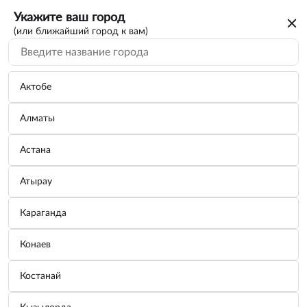
Укажите ваш город
(или ближайший город к вам)
Мебель
Категории
Актобе
Алматы
Табурет складной "Макси" с PALISAD
64424...
Астана
Производитель:
PALISAD
Узнать цену
Атырау
Караганда
Гамак 200 х 100 см, без планок PALISAD
Конаев
6...
Производитель:
PALISAD
Костанай
Узнать цену