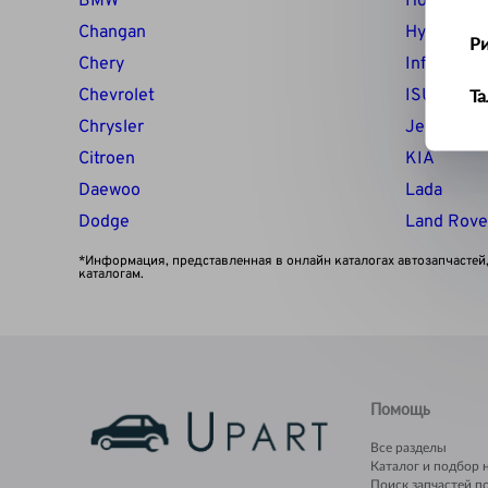
BMW
Honda
Changan
Hyundai
Р
Chery
Infiniti
Chevrolet
ISUZU
Т
Chrysler
Jeep
У
Citroen
KIA
Daewoo
Lada
Ус
Dodge
Land Rove
Ш
*Информация, представленная в онлайн каталогах автозапчастей,
каталогам.
Щ
Помощь
Все разделы
Каталог и подбор 
Поиск запчастей п