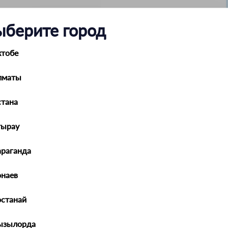
ыберите город
ктобе
лматы
тана
тырау
араганда
наев
Lexus
останай
Mazda
ызылорда