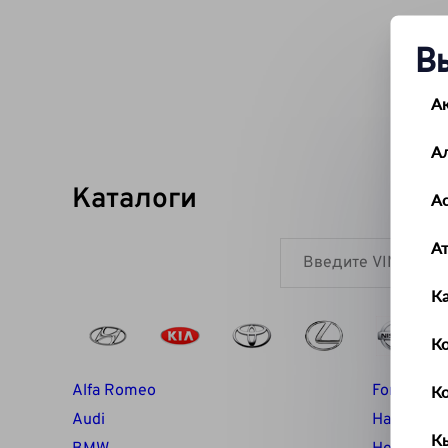
В
А
А
Каталоги
Ас
А
К
Ко
Alfa Romeo
Ford
К
Audi
Haval
К