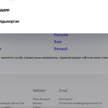
Mercedes
Mitsubishi
иддер
Nissan
алдыкорган
Opel Vauxhall
Peugeot
ральск
Porsche
Ram
ть-Каменогорск
r
Renault
ымкент
 является сугубо справочным материалом. Администрация сайта не несет отве
учинск
Кабинет
О нас
Мой Аккаунт
Контакты
номеров запчастей
Баланс
Политика конфиденциальности
о номеру
Счета