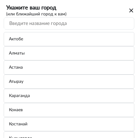
Укажите ваш город
(или ближайший город к вам)
Галогенные лампы
Категории
Актобе
Алматы
Лампа галогенная 12V H7 100W PX26d
KRAFT...
Астана
Производитель:
AUTOPROFI
Узнать цену
Атырау
Караганда
Лампа галогенная 12V H8 35W PGJ19-1
Конаев
KRAF...
Производитель:
AUTOPROFI
Костанай
Узнать цену