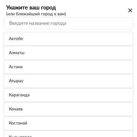
Укажите ваш город
(или ближайший город к вам)
Буксировочный трос
Категории
Актобе
Алматы
Крюк буксировочный 130г
Производитель:
СЕРВИС КЛЮЧ
Астана
Узнать цену
Атырау
Караганда
Крюк буксировочный 195г
Конаев
Производитель:
СЕРВИС КЛЮЧ
Узнать цену
Костанай