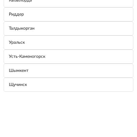
Кызылорда
Риддер
Трос-шнур альпинистский 12т
Производитель:
СЕРВИС КЛЮЧ
Талдыкорган
Узнать цену
Уральск
Усть-Каменогорск
Трос-шнур альпинистский 5т
Производитель:
СЕРВИС КЛЮЧ
Шымкент
Узнать цену
Щучинск
Стяжка груза 10м СУПЕРУСИЛЕННАЯ
Производитель:
СЕРВИС КЛЮЧ
Узнать цену
Главная
Заказы
Баланс
Корзина
Профиль