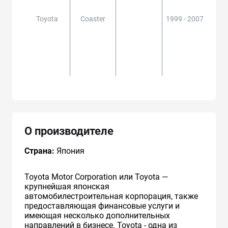
Toyota
Coaster
1999 - 2007
BB4#
B40,
50,R
,TRB
ZB
О производителе
Страна:
Япония
Toyota Motor Corporation или Toyota —
крупнейшая японская
автомобилестроительная корпорация, также
предоставляющая финансовые услуги и
имеющая несколько дополнительных
направлений в бизнесе. Toyota - одна из