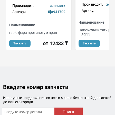
Производит.
tekno
Производит.
запчасть
Артикул
Артикул
5ja941702
Наименование
Наименование
Наконечник тяги рул
rapid фара противотум прав
FO-233
от 12433 ₸
Заказать
Заказать
Введите номер запчасти
И получите предложения со всего мира с бесплатной доставкой
до Вашего города
Поиск