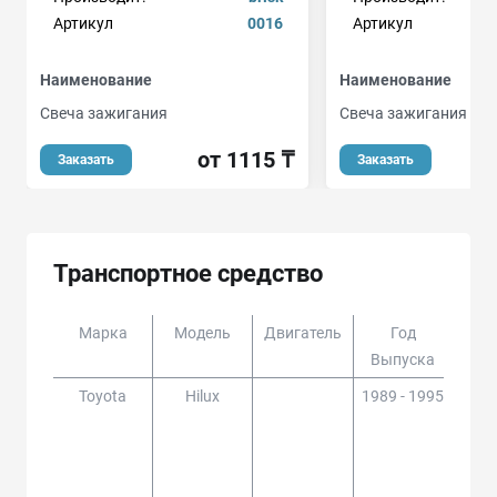
Артикул
0016
Артикул
Наименование
Наименование
Свеча зажигания
Свеча зажигания
от 1115 ₸
Заказать
Заказать
Транспортное средство
Марка
Модель
Двигатель
Год
Доп
Выпуска
Toyota
Hilux
1989 - 1995
RN1
5,90
85,9
ZN13