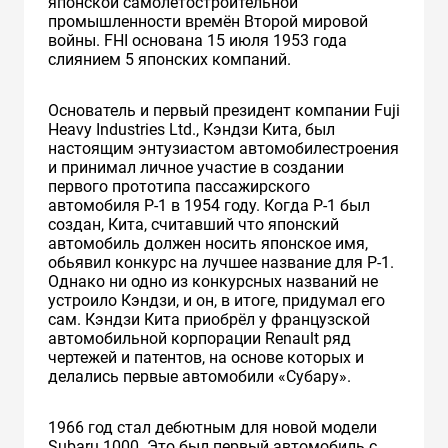
японской самолётостроительной
промышленности времён Второй мировой
войны. FHI основана 15 июля 1953 года
слиянием 5 японских компаний.
Основатель и первый президент компании Fuji
Heavy Industries Ltd., Кэндзи Кита, был
настоящим энтузиастом автомобилестроения
и принимал личное участие в создании
первого прототипа пассажирского
автомобиля Р-1 в 1954 году. Когда P-1 был
создан, Кита, считавший что японский
автомобиль должен носить японское имя,
обьявил конкурс на лучшее название для P-1.
Однако ни одно из конкурсных названий не
устроило Кэндзи, и он, в итоге, придумал его
сам. Кэндзи Кита приобрёл у французской
автомобильной корпорации Renault ряд
чертежей и патентов, на основе которых и
делались первые автомобили «Субару».
1966 год стал дебютным для новой модели
Subaru 1000. Это был первый автомобиль с