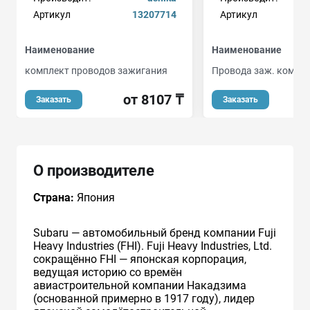
Артикул
13207714
Артикул
Наименование
Наименование
комплект проводов зажигания
Провода заж. компл
от 8107 ₸
о
Заказать
Заказать
О производителе
Страна:
Япония
Subaru — автомобильный бренд компании Fuji
Heavy Industries (FHI). Fuji Heavy Industries, Ltd.
сокращённо FHI — японская корпорация,
ведущая историю со времён
авиастроительной компании Накадзима
(основанной примерно в 1917 году), лидер