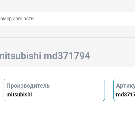
mitsubishi md371794
Производитель
Артик
mitsubishi
md371