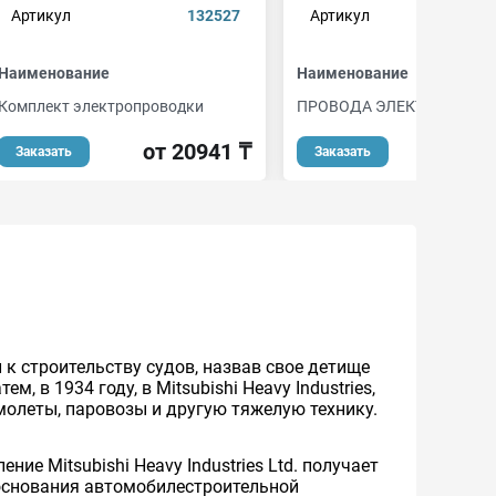
Артикул
132527
Артикул
sp
Наименование
Наименование
Комплект электропроводки
ПРОВОДА ЭЛЕКТРИЧЕСКИ
от 20941 ₸
от 2
Заказать
Заказать
 к строительству судов, назвав свое детище
ем, в 1934 году, в Mitsubishi Heavy Industries,
амолеты, паровозы и другую тяжелую технику.
ие Mitsubishi Heavy Industries Ltd. получает
м основания автомобилестроительной