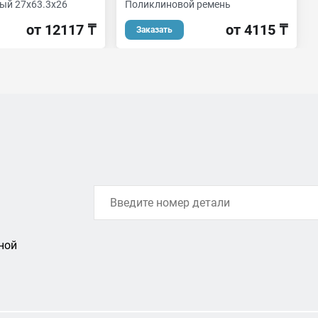
ый 27x63.3x26
Поликлиновой ремень
от 12117 ₸
от 4115 ₸
Заказать
ной