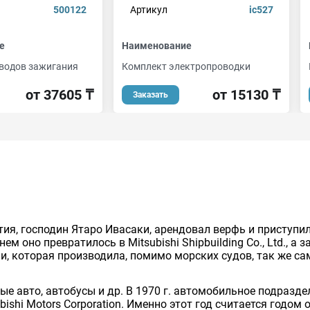
500122
Артикул
ic527
е
Наименование
водов зажигания
Комплект электропроводки
от 37605 ₸
от 15130 ₸
Заказать
тия, господин Ятаро Ивасаки, арендовал верфь и приступил
м оно превратилось в Mitsubishi Shipbuilding Co., Ltd., а зат
ии, которая производила, помимо морских судов, так же с
авто, автобусы и др. В 1970 г. автомобильное подразделен
bishi Motors Corporation. Именно этот год считается годо