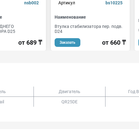
nsb002
Артикул
bs10225
е
Наименование
ЕДНЕГО
Втулка стабилизатора пер. подв.
РА D25
D24
от 689 ₸
от 660 ₸
Заказать
ель
Двигатель
Год 
ail
QR25DE