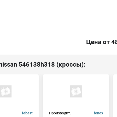
Цена от 4
nissan 546138h318 (кроссы):
.
febest
Производит.
fenox