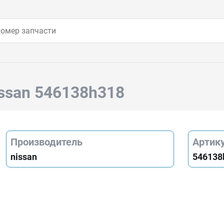
issan 546138h318
Производитель
Артик
nissan
546138