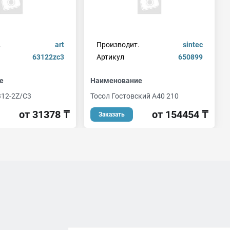
.
art
Производит.
sintec
63122zc3
Артикул
650899
е
Наименование
12-2Z/C3
Тосол Гостовский А40 210
от 31378 ₸
от 154454 ₸
Заказать