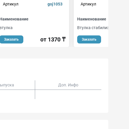
Артикул
goj1053
Артикул
b
Наименование
Наименование
втулка
Втулка стабилизатора
от 1370 ₸
от 
Заказать
Заказать
Выпуска
Доп. Инфо