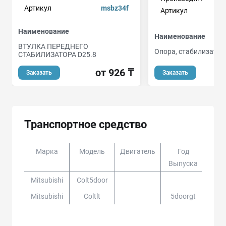
Артикул
msbz34f
Артикул
Наименование
Наименование
ВТУЛКА ПЕРЕДНЕГО
Опора, стабилизатор
СТАБИЛИЗАТОРА D25.8
от 926 ₸
Заказать
Заказать
Транспортное средство
Марка
Модель
Двигатель
Год
Доп
Выпуска
Mitsubishi
Colt5door
Mitsubishi
Coltlt
5doorgt