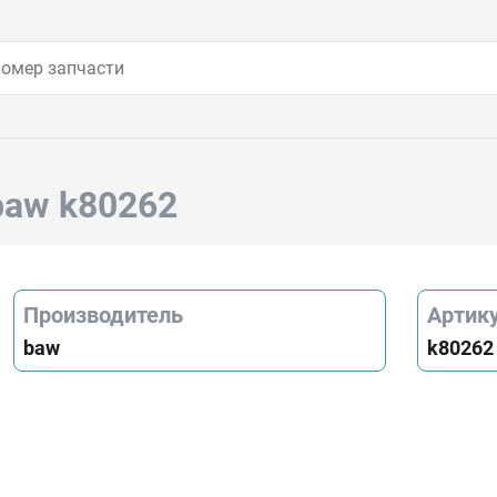
baw k80262
Производитель
Артик
baw
k80262