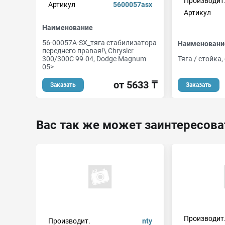
Производит
Артикул
5600057asx
Артикул
Наименование
56-00057A-SX_тяга стабилизатора
Наименовани
переднего правая!\ Chrysler
300/300С 99-04, Dodge Magnum
Тяга / стойка
05>
от 5633 ₸
Заказать
Заказать
Вас так же может заинтересова
Производит
Производит.
nty