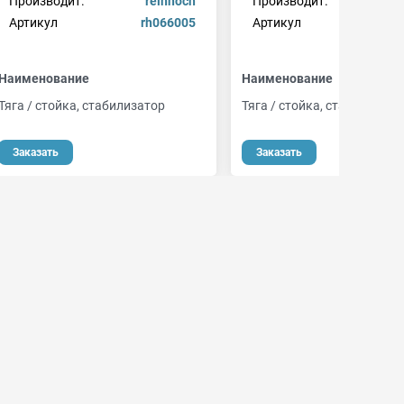
Производит.
reinhoch
Производит.
Артикул
rh066005
Артикул
5600
Наименование
Наименование
Тяга / стойка, стабилизатор
Тяга / стойка, стабилизато
Заказать
Заказать