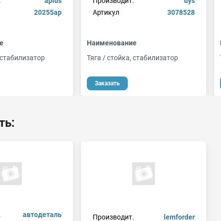
.
aplus
Производит.
dys
20255ap
Артикул
3078528
е
Наименование
, стабилизатор
Тяга / стойка, стабилизатор
Заказать
ть:
.
автодеталь
Производит.
lemforder