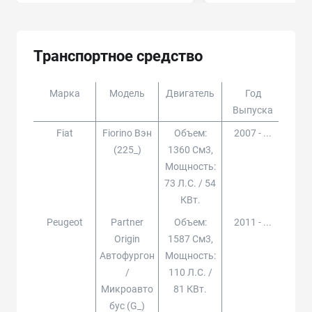
Транспортное средство
Марка
Модель
Двигатель
Год
Доп
Выпуска
Fiat
Fiorino Вэн
Объем:
2007 - ...
(225_)
1360 См3,
Мощность:
73 Л.с. / 54
КВт.
Peugeot
Partner
Объем:
2011 - ...
Origin
1587 См3,
Автофургон
Мощность:
/
110 Л.с. /
Микроавто
81 КВт.
Бус (g_)