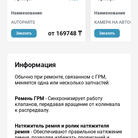
Наименование
Наименование
AUTOPARTS
КАМЕРА НА АВТОПО
от 169748 ₸
о
Заказать
Заказать
Информация
Обычно при ремонте, связанном с ГРМ,
меняется одна или несколько запчастей:
Ремень ГРМ
- Синхронизирует работу
клапанов, передавая вращение от коленвала
к распредвалу.
Натяжитель ремня и ролик натяжителя
ремня
- Обеспечивают правильное натяжение
ремня, позволяя избежать провисаний и