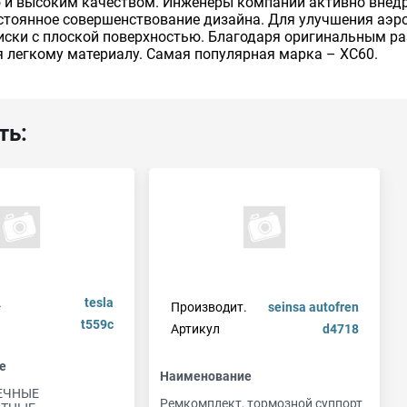
ю и высоким качеством. Инженеры компании активно вне
остоянное совершенствование дизайна. Для улучшения аэ
иски с плоской поверхностью. Благодаря оригинальным р
я легкому материалу. Самая популярная марка – XC60.
ть:
.
tesla
Производит.
seinsa autofren
t559c
Артикул
d4718
е
Наименование
ЕЧНЫЕ
Ремкомплект, тормозной суппорт