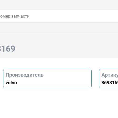
8169
Производитель
Артик
volvo
869816