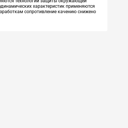
дряются технологии защиты окружающей
родинамических характеристик применяются
азработкам сопротивление качению снижено