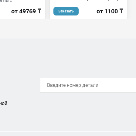
ЬТНЫЕ
от 1100 ₸
от 49769 ₸
Заказать
ной