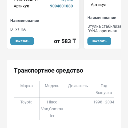
Артикул
Артикул
9094801080
Наименование
Наименование
Втулка стабилизато
ВТУЛКА
DYNA, оригинал
от 583 ₸
Заказать
Заказать
Транспортное средство
Марка
Модель
Двигатель
Год
Доп
Выпуска
Toyota
Hiace
1998 - 2004
LH1
Van,commu
10#,
Ter
,13