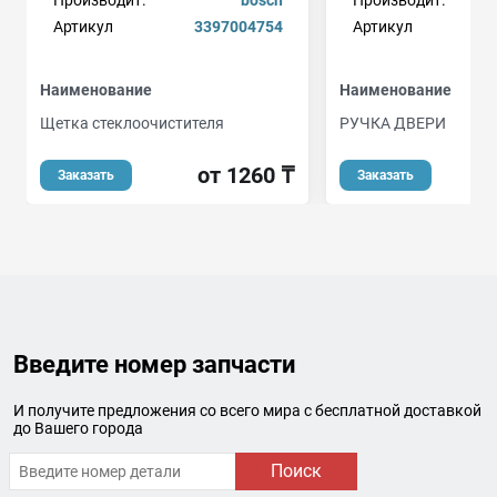
Производит.
bosch
Производит.
ge
Артикул
3397004754
Артикул
Наименование
Наименование
Щетка стеклоочистителя
РУЧКА ДВЕРИ
от 1260 ₸
о
Заказать
Заказать
Введите номер запчасти
И получите предложения со всего мира с бесплатной доставкой
до Вашего города
Поиск