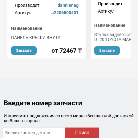
Производит.
Производит.
daimler ag
Артикул
st
Артикул
a2206500401
Наименование
Наименование
Втулка заднего стаб
ПАНЕЛЬ КРЫШИ ВНУТР.
D=20 TOYOTA MARK2
от 72467 ₸
Заказать
Заказать
Введите номер запчасти
И получите предложения со всего мира с бесплатной доставкой
до Вашего города
Поиск