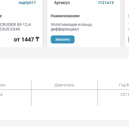
nupty011
Артикул
t121a13
е
Наименование
CRUISER 80-12,4-
Уплотняющее кольцо,
LEXUS GX46
дифференциал
от 1447 ₸
Заказать
ель
Двигатель
Год 
ux
2011