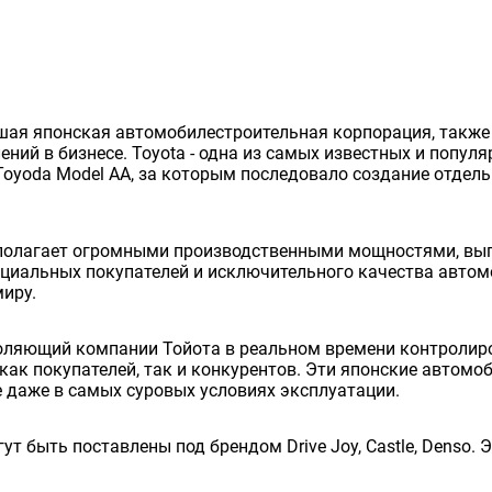
нейшая японская автомобилестроительная корпорация, так
ий в бизнесе. Toyota - одна из самых известных и попул
Toyoda Model AA, за которым последовало создание отдельно
сполагает огромными производственными мощностями, вып
енциальных покупателей и исключительного качества авто
миру.
оляющий компании Тойота в реальном времени контролиро
как покупателей, так и конкурентов. Эти японские автом
 даже в самых суровых условиях эксплуатации.
ут быть поставлены под брендом Drive Joy, Castle, Denso.