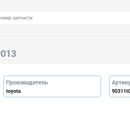
0013
Производитель
Артик
toyota
90311t