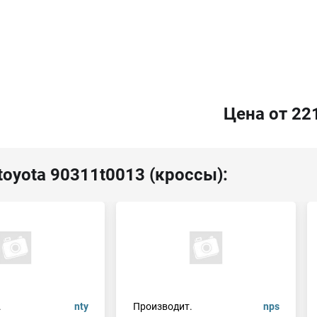
Цена от 22
toyota 90311t0013 (кроссы):
.
nty
Производит.
nps