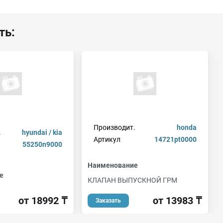
ть:
Производит.
honda
.
hyundai / kia
Артикул
14721pt0000
55250n9000
Наименование
е
КЛАПАН ВЫПУСКНОЙ ГРМ
от 18992 ₸
от 13983 ₸
Заказать