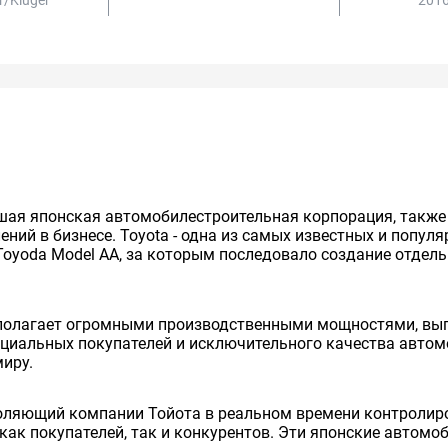
r/kluger
2016
нейшая японская автомобилестроительная корпорация, так
ий в бизнесе. Toyota - одна из самых известных и попул
Toyoda Model AA, за которым последовало создание отдельно
сполагает огромными производственными мощностями, вып
енциальных покупателей и исключительного качества авто
миру.
оляющий компании Тойота в реальном времени контролиро
как покупателей, так и конкурентов. Эти японские автом