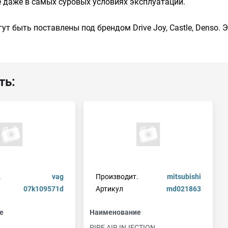
 даже в самых суровых условиях эксплуатации.
ут быть поставлены под брендом Drive Joy, Castle, Denso.
ть:
.
vag
Производит.
mitsubishi
07k109571d
Артикул
md021863
е
Наименование
PIPE,AIR INJECTION