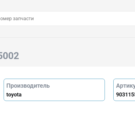
5002
Производитель
Артик
toyota
903115