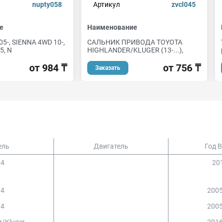
nupty058
Артикул
zvcl045
е
Наименование
5-, SIENNA 4WD 10-,
САЛЬНИК ПРИВОДА TOYOTA
5, N
HIGHLANDER/KLUGER (13-...),
от 984 ₸
от 756 ₸
Заказать
ель
Двигатель
Год 
v4
201
v4
2005
v4
2005