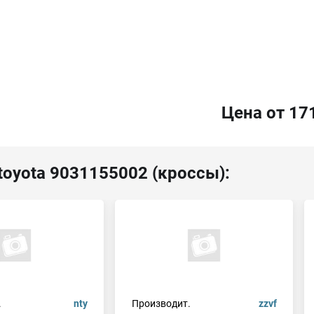
Цена от 17
toyota 9031155002 (кроссы):
.
nty
Производит.
zzvf