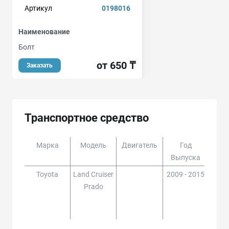
Артикул
0198016
Наименование
Болт
от 650 ₸
Заказать
Транспортное средство
Марка
Модель
Двигатель
Год
Доп
Выпуска
Toyota
Land Cruiser
2009 - 2015
GDJ1
Prado
150,
LJ15