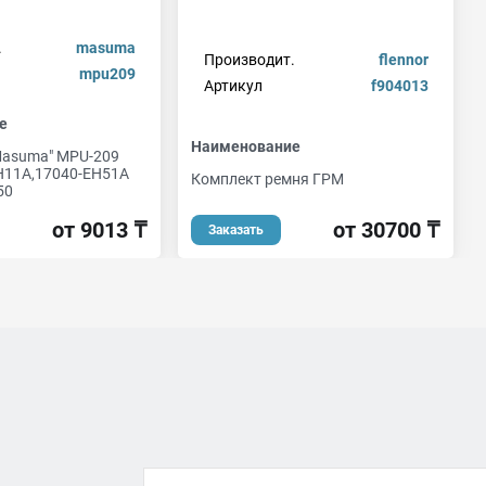
.
masuma
Производит.
flennor
mpu209
Артикул
f904013
е
Наименование
Masuma" MPU-209
H11A,17040-EH51A
Комплект ремня ГРМ
50
от 30700 ₸
от 9013 ₸
Заказать