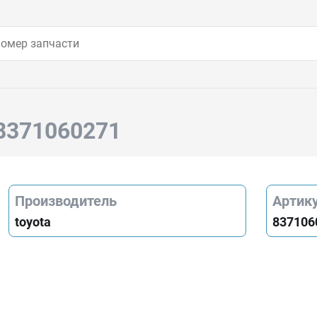
 8371060271
Производитель
Артик
toyota
837106