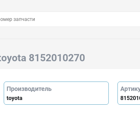
toyota 8152010270
Производитель
Артик
toyota
815201