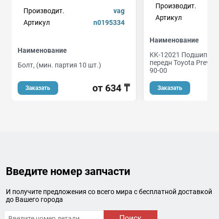
Производит.
Производит.
vag
Артикул
Артикул
n0195334
Наименование
Наименование
KK-12021 Подшипник
передн Toyota Previa 
Болт, (мин. партия 10 шт.)
90-00
от 634 ₸
о
Заказать
Заказать
Введите номер запчасти
И получите предложения со всего мира с бесплатной доставкой
до Вашего города
Поиск