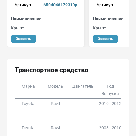
Артикул
6504048179319p
Артикул
Наименование
Наименование
Крыло
Крыло
Заказать
Заказать
Транспортное средство
Марка
Модель
Двигатель
Год
Доп
Выпуска
Toyota
Rav4
2010 - 2012
ACA3
#,GS
Toyota
Rav4
2008 - 2010
ACA3
#,GS