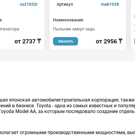
cs21032r
Артикул
mab1038
е
Наименование
ртизатора
Пыльник аморт задн.
от 2737 ₸
от 2956 ₸
Заказать
нейшая японская автомобилестроительная корпорация, так
ий в бизнесе. Toyota - одна из самых известных и попул
Toyoda Model AA, за которым последовало создание отдельно
сполагает огромными производственными мощностями, вып