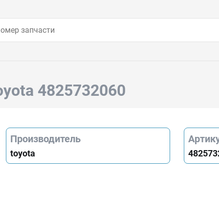
oyota 4825732060
Производитель
Артик
toyota
482573