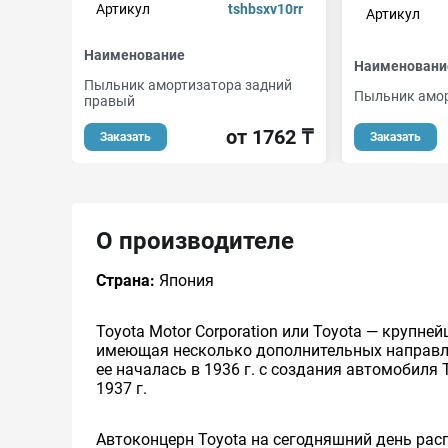
Артикул
tshbsxv10rr
Артикул
Наименование
Наименовани
Пыльник амортизатора задний
Пыльник амо
правый
от 1762 ₸
Заказать
Заказать
О производителе
Страна:
Япония
Toyota Motor Corporation или Toyota — круп
имеющая несколько дополнительных направлен
ее началась в 1936 г. с создания автомобиля 
1937 г.
Автоконцерн Toyota на сегодняшний день ра