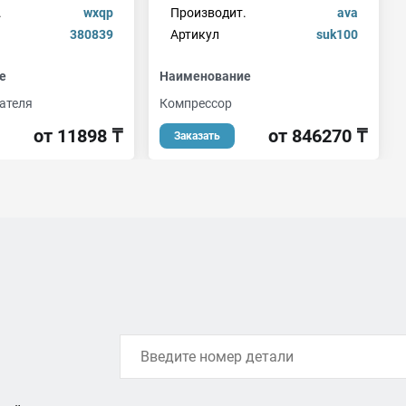
.
wxqp
Производит.
ava
380839
Артикул
suk100
е
Наименование
ателя
Компрессор
от 11898 ₸
от 846270 ₸
Заказать