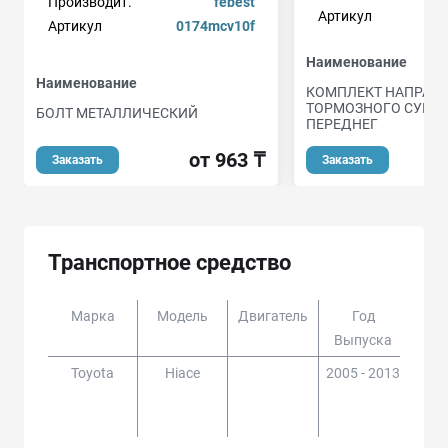
Производит.
febest
Артикул
Артикул
0174mcv10f
Наименование
Наименование
КОМПЛЕКТ НАПРА
ТОРМОЗНОГО СУПП
БОЛТ МЕТАЛЛИЧЕСКИЙ
ПЕРЕДНЕГ
от 963 ₸
Заказать
Заказать
Транспортное средство
Марка
Модель
Двигатель
Год
Доп
Выпуска
Toyota
Hiace
2005 - 2013
KDH
2##