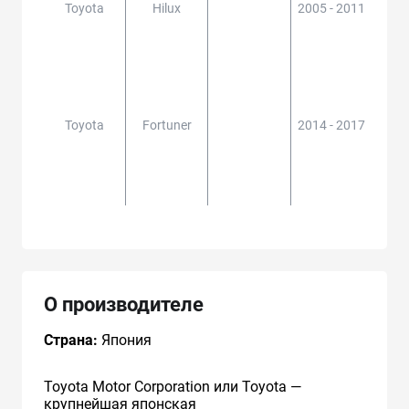
Toyota
Hilux
2005 - 2011
GGN1
5,KU
3#,L
5,35
2
Toyota
Fortuner
2014 - 2017
GGN5
UN5#
N50,
О производителе
Страна:
Япония
Toyota Motor Corporation или Toyota —
крупнейшая японская