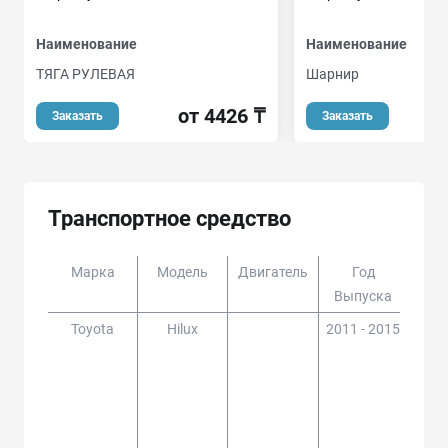
Наименование
Наименование
ТЯГА РУЛЕВАЯ
Шарнир
от 4426 ₸
о
Заказать
Заказать
Транспортное средство
Марка
Модель
Двигатель
Год
Доп
Выпуска
Toyota
Hilux
2011 - 2015
GGN1
5,KU
3#,L
5,35
2