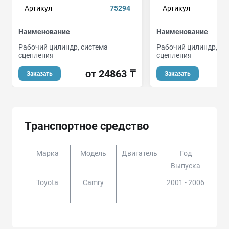
Артикул
75294
Артикул
Наименование
Наименование
Рабочий цилиндр, система
Рабочий цилиндр, си
сцепления
сцепления
от 24863 ₸
о
Заказать
Заказать
Транспортное средство
Марка
Модель
Двигатель
Год
Доп
Выпуска
Toyota
Camry
2001 - 2006
ACV