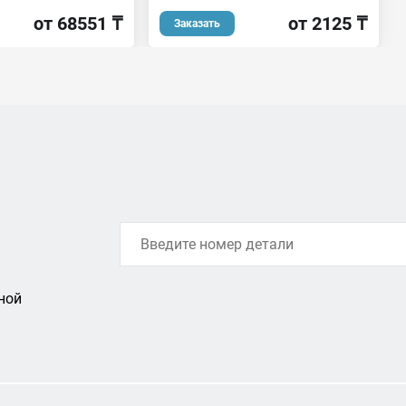
от 2125 ₸
от 68551 ₸
Заказать
ной