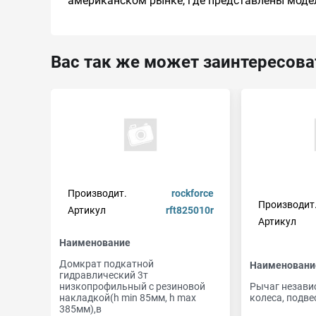
американском рынке, где представлены модели X
Вас так же может заинтересова
Производит.
rockforce
Производит
Артикул
rft825010r
Артикул
Наименование
Домкрат подкатной
Наименовани
гидравлический 3т
низкопрофильный с резиновой
Рычаг незави
накладкой(h min 85мм, h max
колеса, подве
385мм),в