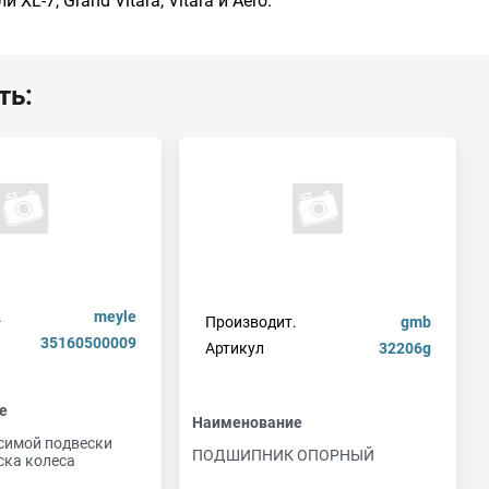
L-7, Grand Vitara, Vitara и Aero.
ть:
.
meyle
Производит.
gmb
35160500009
Артикул
32206g
е
Наименование
симой подвески
ПОДШИПНИК ОПОРНЫЙ
ска колеса