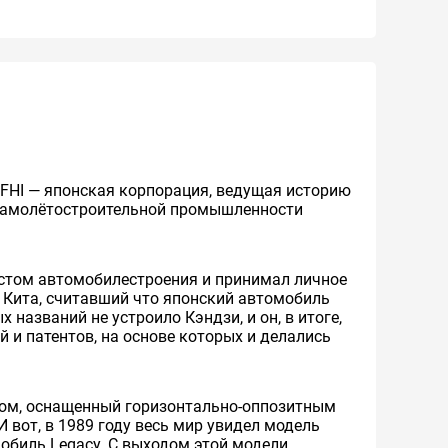
нно FHI — японская корпорация, ведущая историю
 самолётостроительной промышленности
иастом автомобилестроения и принимал личное
, Кита, считавший что японский автомобиль
 названий не устроило Кэндзи, и он, в итоге,
 и патентов, на основе которых и делались
дом, оснащенный горизонтально-оппозитным
вот, в 1989 году весь мир увидел модель
мобиль Legacy. С выходом этой модели