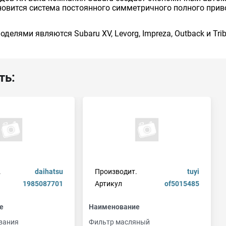
новится система постоянного симметричного полного прив
лями являются Subaru XV, Levorg, Impreza, Outback и Trib
ть:
.
daihatsu
Производит.
tuyi
1985087701
Артикул
of5015485
е
Наименование
вания
Фильтр масляный