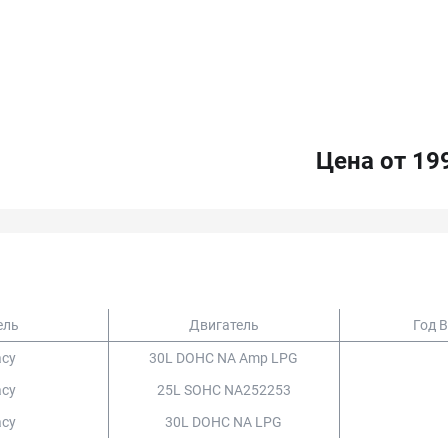
Цена от 19
ель
Двигатель
Год 
acy
30L DOHC NA Amp LPG
acy
25L SOHC NA252253
acy
30L DOHC NA LPG