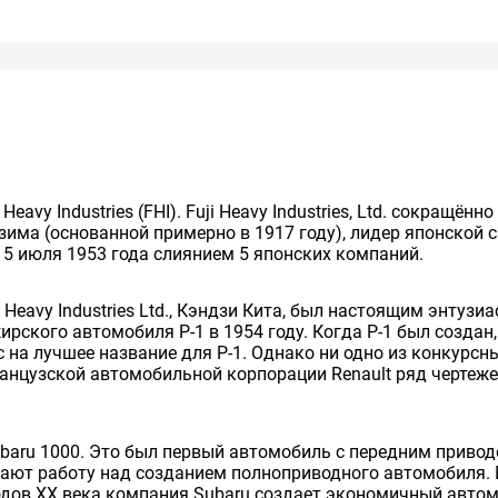
avy Industries (FHI). Fuji Heavy Industries, Ltd. сокращё
зима (основанной примерно в 1917 году), лидер японской
15 июля 1953 года слиянием 5 японских компаний.
 Heavy Industries Ltd., Кэндзи Кита, был настоящим энтуз
ирского автомобиля Р-1 в 1954 году. Когда P-1 был создан
на лучшее название для P-1. Однако ни одно из конкурсных
анцузской автомобильной корпорации Renault ряд чертежей
ubaru 1000. Это был первый автомобиль с передним приво
ют работу над созданием полноприводного автомобиля. И 
годов XX века компания Subaru создает экономичный авто