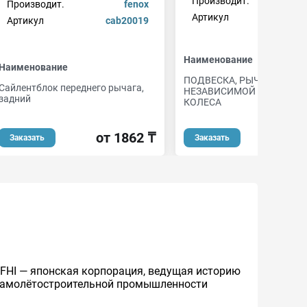
Производит.
Производит.
fenox
Артикул
5
Артикул
cab20019
Наименование
Наименование
ПОДВЕСКА, РЫЧАГ
Сайлентблок переднего рычага,
НЕЗАВИСИМОЙ ПОДВЕСК
задний
КОЛЕСА
от 1862 ₸
от 
Заказать
Заказать
нно FHI — японская корпорация, ведущая историю
 самолётостроительной промышленности