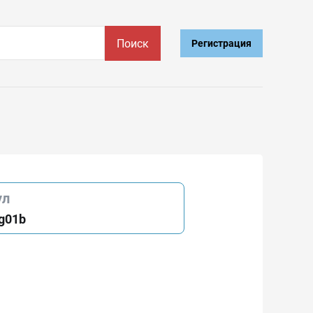
Поиск
Регистрация
ул
g01b