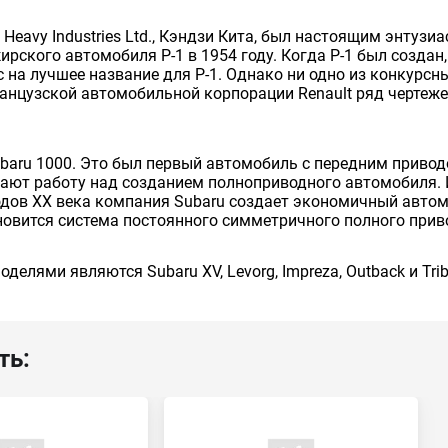
 Heavy Industries Ltd., Кэндзи Кита, был настоящим энтуз
ирского автомобиля Р-1 в 1954 году. Когда P-1 был создан
на лучшее название для P-1. Однако ни одно из конкурсных
анцузской автомобильной корпорации Renault ряд чертежей
ubaru 1000. Это был первый автомобиль с передним приво
ют работу над созданием полноприводного автомобиля. И 
годов XX века компания Subaru создает экономичный авто
новится система постоянного симметричного полного прив
лями являются Subaru XV, Levorg, Impreza, Outback и Trib
ть: