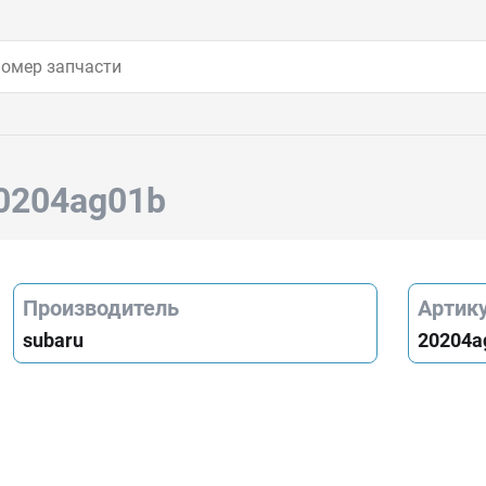
20204ag01b
Производитель
Артик
subaru
20204a