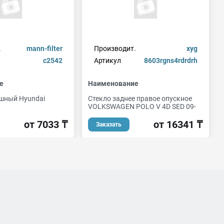
.
mann-filter
Производит.
xyg
c2542
Артикул
8603rgns4rdrdrh
е
Наименование
шный Hyundai
Стекло заднее правое опускное
VOLKSWAGEN POLO V 4D SED 09-
от 7033 ₸
от 16341 ₸
Заказать