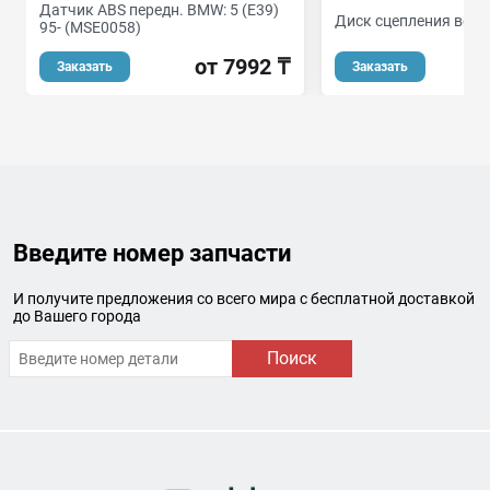
Датчик ABS передн. BMW: 5 (E39)
Диск сцепления вем
95- (MSE0058)
о
от 7992 ₸
Заказать
Заказать
Введите номер запчасти
И получите предложения со всего мира с бесплатной доставкой
до Вашего города
Поиск