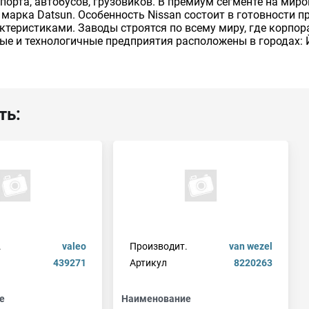
порта, автобусов, грузовиков. В премиум сегменте на ми
е марка Datsun. Особенность Nissan состоит в готовности
актеристиками. Заводы строятся по всему миру, где корпо
ые и технологичные предприятия расположены в городах: 
ть:
.
valeo
Производит.
van wezel
439271
Артикул
8220263
е
Наименование