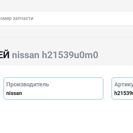
ЕЙ
nissan h21539u0m0
Производитель
Артик
nissan
h2153