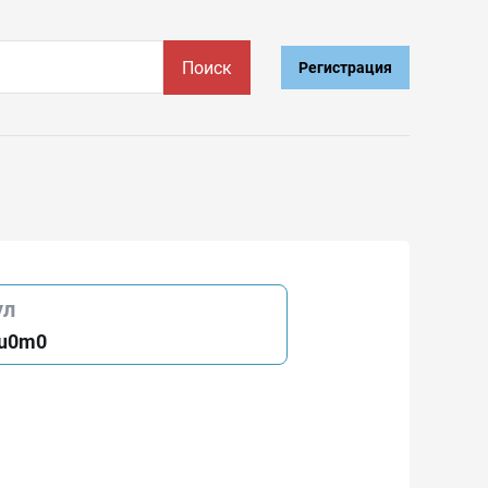
Поиск
Регистрация
ул
9u0m0