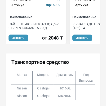
Артикул
rnp15939
Артикул
Наименование
Наименование
САЙЛЕНТБЛОК NIS QASHQAI/+2
РЫЧАГ ЗАДН ПРАВ NI
07-/REN KADJAR 15- ЗАД
(T32) 14-
от 2048 ₸
о
Заказать
Заказать
Транспортное средство
Марка
Модель
Двигатель
Год
Доп
Выпуска
Nissan
Qashqai
HR16DE
Nissan
Qashqai
MR20DD