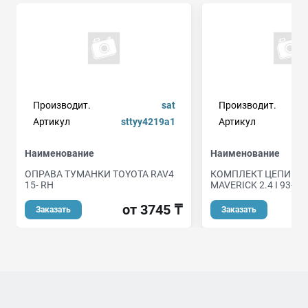
Производит.
sat
Производит.
Артикул
sttyy4219a1
Артикул
Наименование
Наименование
ОПРАВА ТУМАНКИ TOYOTA RAV4
КОМПЛЕКТ ЦЕПИ ГР
15- RH
MAVERICK 2.4 I 93-98
от 3745 ₸
от
Заказать
Заказать