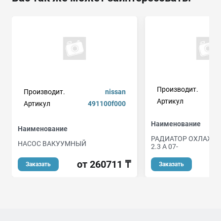
Производит.
Производит.
nissan
Артикул
Артикул
491100f000
Наименование
Наименование
РАДИАТОР ОХЛАЖДЕ
НАСОС ВАКУУМНЫЙ
2.3 A 07-
от 260711 ₸
о
Заказать
Заказать