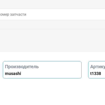
Производитель
Артик
musashi
t1338