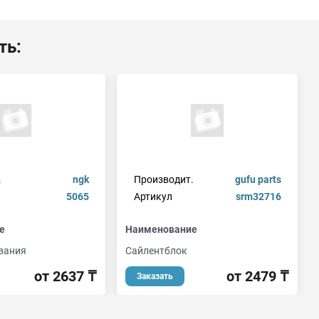
ть:
.
ngk
Производит.
gufu parts
5065
Артикул
srm32716
е
Наименование
вания
Сайлентблок
от 2637 ₸
от 2479 ₸
Заказать