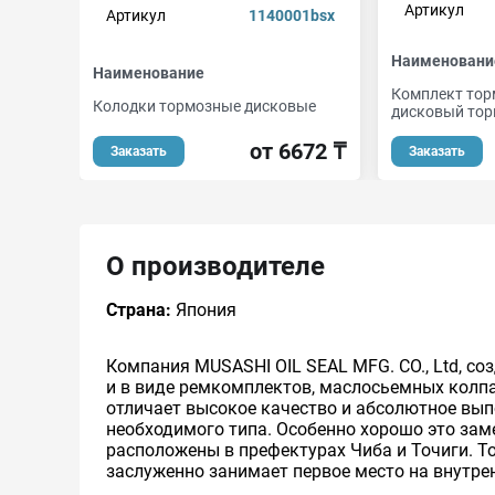
Артикул
Артикул
1140001bsx
Наименовани
Наименование
Комплект тор
Колодки тормозные дисковые
дисковый тор
от 6672 ₸
Заказать
Заказать
О производителе
Страна:
Япония
Компания MUSASHI OIL SEAL MFG. CO., Ltd, со
и в виде ремкомплектов, маслосьемных кол
отличает высокое качество и абсолютное вып
необходимого типа. Особенно хорошо это зам
расположены в префектурах Чиба и Точиги. Т
заслуженно занимает первое место на внутре