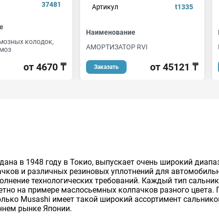
37481
Артикул
t1335
е
Наименование
мозных колодок,
АМОРТИЗАТОР RVI
моз
от 45121 ₸
от 4670 ₸
Заказать
здана в 1948 году в Токио, выпускает очень широкий диапа
пачков и различных резиновых уплотнений для автомобил
олнение технологических требований. Каждый тип сальник
етно на примере маслосьемных колпачков разного цвета. Г
олько Musashi имеет такой широкий ассортимент сальнико
ннем рынке Японии.