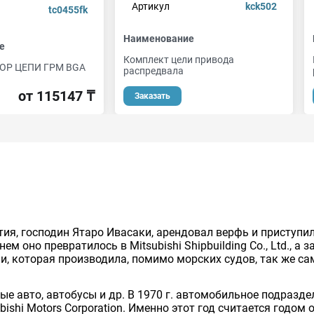
Артикул
kck502
tc0455fk
Наименование
е
Комплект цели привода
ОР ЦЕПИ ГРМ BGA
распредвала
от 115147 ₸
Заказать
тия, господин Ятаро Ивасаки, арендовал верфь и приступил
м оно превратилось в Mitsubishi Shipbuilding Co., Ltd., а зат
ии, которая производила, помимо морских судов, так же с
авто, автобусы и др. В 1970 г. автомобильное подразделен
bishi Motors Corporation. Именно этот год считается годо