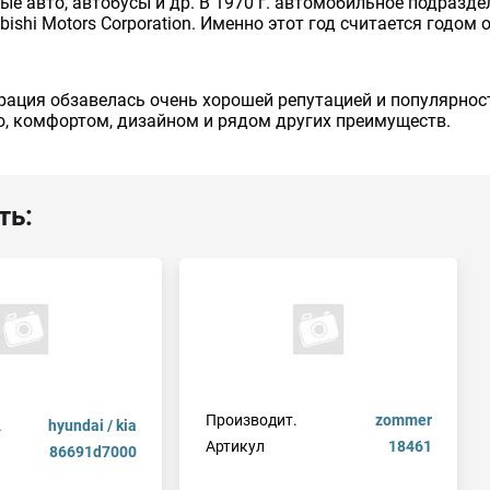
авто, автобусы и др. В 1970 г. автомобильное подразделен
bishi Motors Corporation. Именно этот год считается годо
рация обзавелась очень хорошей репутацией и популярнос
, комфортом, дизайном и рядом других преимуществ.
ть:
Производит.
zommer
.
hyundai / kia
Артикул
18461
86691d7000