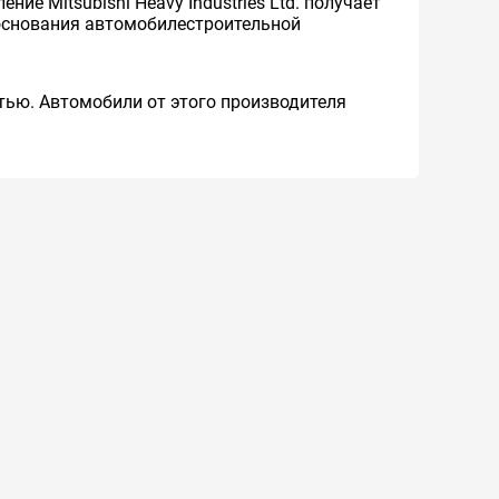
ие Mitsubishi Heavy Industries Ltd. получает
м основания автомобилестроительной
тью. Автомобили от этого производителя