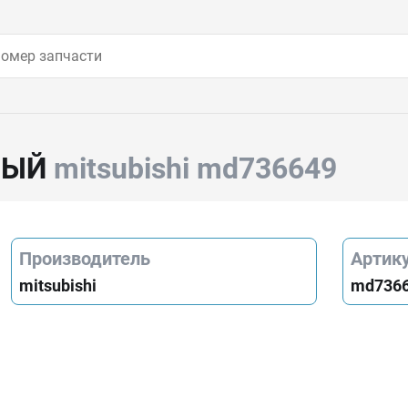
ВЫЙ
mitsubishi md736649
Производитель
Артик
mitsubishi
md736