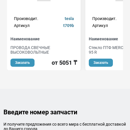
Производит.
tesla
Производит.
Артикул
t709b
Артикул
br
Наименование
Наименование
ПРОВОДА СВЕЧНЫЕ
Стекло ПТФ MERCEDE
ВЫСОКОВОЛЬТНЫЕ
95 R
от 5051 ₸
Заказать
Заказать
Введите номер запчасти
И получите предложения со всего мира с бесплатной доставкой
до Вашего города