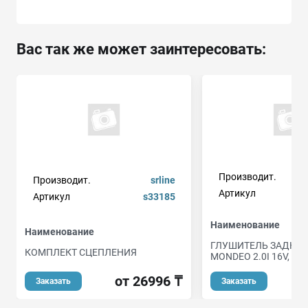
Вас так же может заинтересовать:
Производит.
Производит.
srline
Артикул
Артикул
s33185
Наименование
Наименование
ГЛУШИТЕЛЬ ЗАДНЯЯ
КОМПЛЕКТ СЦЕПЛЕНИЯ
MONDEO 2.0I 16V, GA
от 26996 ₸
о
Заказать
Заказать