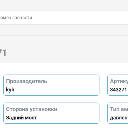
71
Производитель
Артик
kyb
343271
Сторона установки
Тип а
Задний мост
давлен