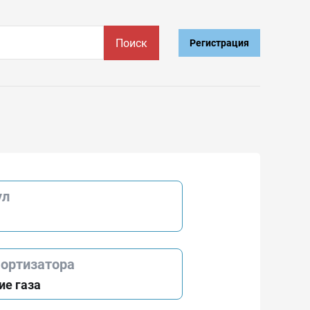
Поиск
Регистрация
ул
мортизатора
ие газа