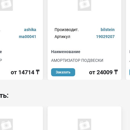
.
ashika
Производит.
bilstein
ma00041
Артикул
19029207
е
Наименование
Р
АМОРТИЗАТОР ПОДВЕСКИ
от 14714 ₸
от 24009 ₸
Заказать
ть: