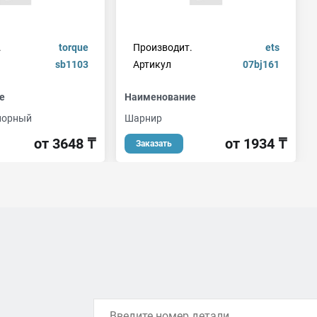
.
torque
Производит.
ets
sb1103
Артикул
07bj161
е
Наименование
порный
Шарнир
от 3648 ₸
от 1934 ₸
Заказать