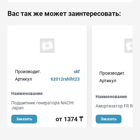
Вас так же может заинтересовать:
Производит.
skf
Производит.
Артикул
62012rshlht23
Артикул
Наименование
Наименование
Подшипник генератора NACHI
Амортизатор FR RH
Japan
о
от 1374 ₸
Заказать
Заказать