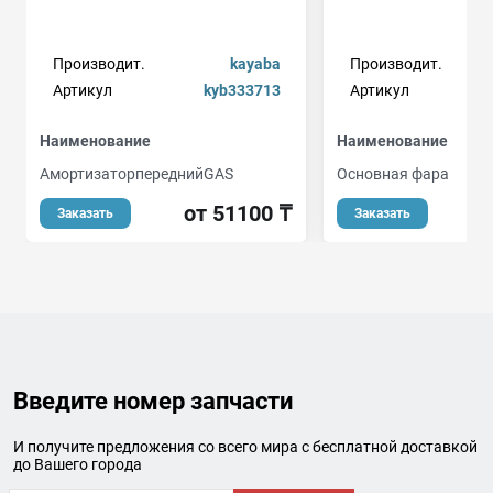
Производит.
kayaba
Производит.
Артикул
kyb333713
Артикул
Наименование
Наименование
АмортизаторпереднийGAS
Основная фара
от 51100 ₸
от
Заказать
Заказать
Введите номер запчасти
И получите предложения со всего мира с бесплатной доставкой
до Вашего города