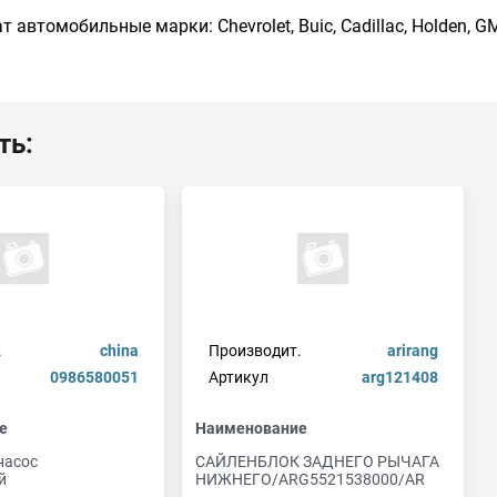
 автомобильные марки: Chevrolet, Buic, Cadillac, Holden, G
ть:
.
china
Производит.
arirang
0986580051
Артикул
arg121408
е
Наименование
насос
САЙЛЕНБЛОК ЗАДНЕГО РЫЧАГА
й
НИЖНЕГО/ARG5521538000/AR