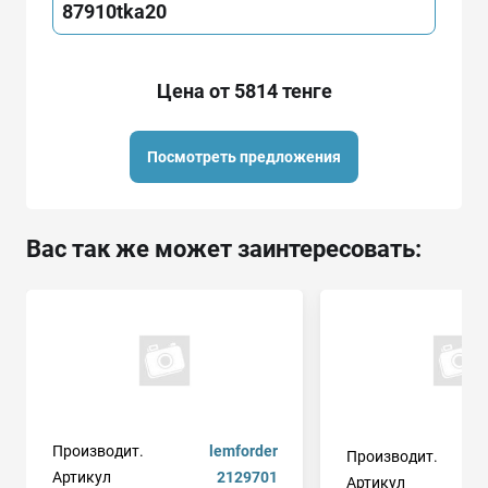
87910tka20
Цена от 5814 тенге
Посмотреть предложения
Вас так же может заинтересовать:
Производит.
lemforder
Производит.
sei
Артикул
2129701
Артикул