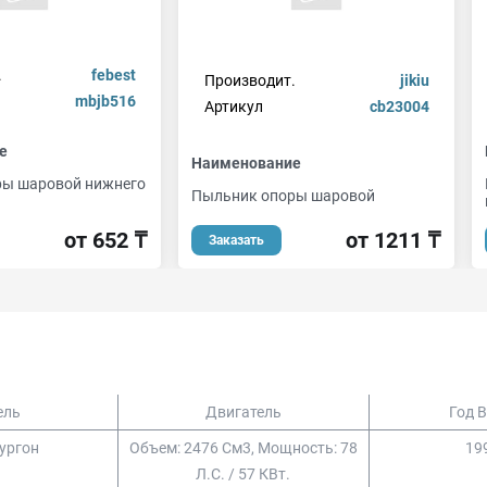
.
febest
Производит.
jikiu
mbjb516
Артикул
cb23004
е
Наименование
ры шаровой нижнего
Пыльник опоры шаровой
от 1211 ₸
от 652 ₸
Заказать
ель
Двигатель
Год 
ургон
Объем: 2476 См3, Мощность: 78
199
Л.с. / 57 КВт.