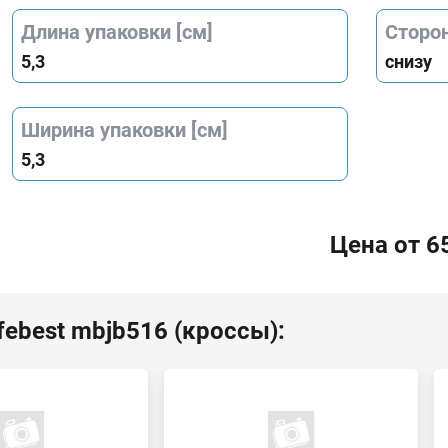
Длина упаковки [см]
Сторо
5,3
снизу
Ширина упаковки [см]
5,3
Цена от 6
febest mbjb516 (кроссы):