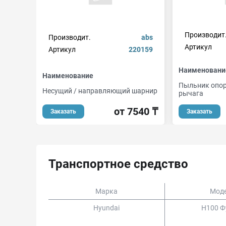
Производит
Производит.
abs
Артикул
Артикул
220159
Наименовани
Наименование
Пыльник опо
Несущий / направляющий шарнир
рычага
от 7540 ₸
Заказать
Заказать
Транспортное средство
Марка
Мод
Hyundai
H100 Ф