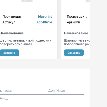
Производит.
blueprint
Производит.
febib
Артикул
adc48614
Артикул
Наименование
Наименование
Шарнир независимой подвески /
Шарнир независимой подве
поворотного рычага
поворотного рычага
Заказать
Заказать
Выпуска
Доп. Инфо
4 - ...