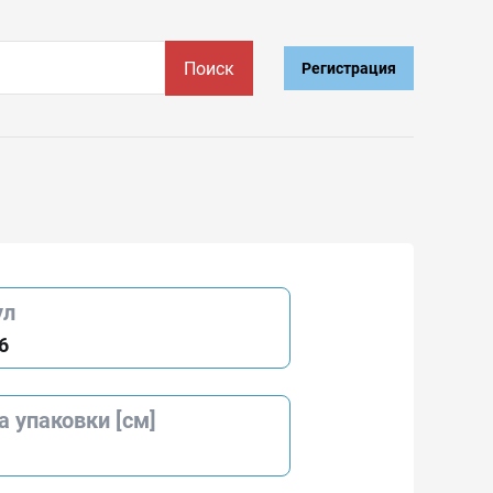
Поиск
Регистрация
ул
6
 упаковки [см]