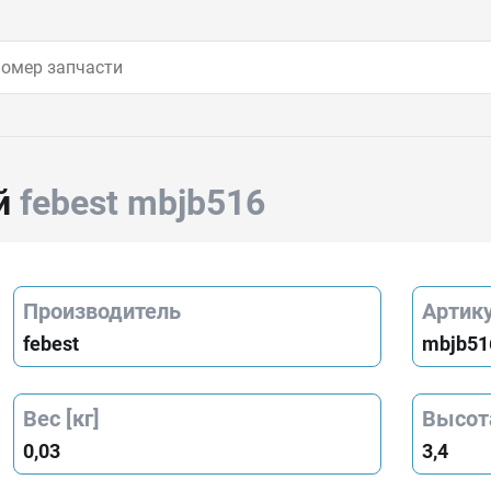
й
febest mbjb516
Производитель
Артик
febest
mbjb51
Вес [кг]
Высота
0,03
3,4