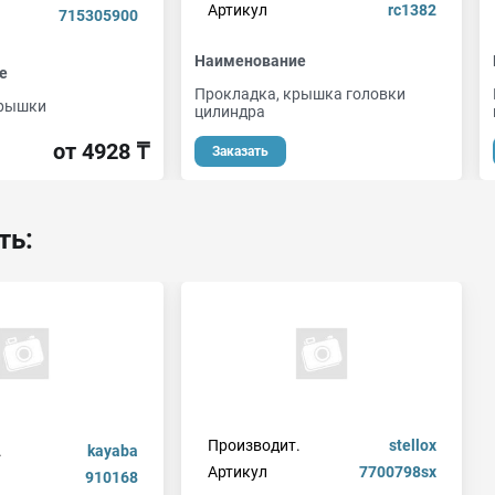
Артикул
rc1382
715305900
Наименование
е
Прокладка, крышка головки
крышки
цилиндра
от 4928 ₸
Заказать
ть:
Производит.
stellox
.
kayaba
Артикул
7700798sx
910168