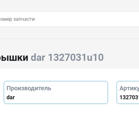
крышки
dar 1327031u10
Производитель
Артик
dar
132703