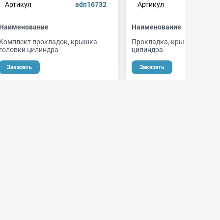
Артикул
adn16732
Артикул
44
Наименование
Наименование
Комплект прокладок, крышка
Прокладка, крышка голов
головки цилиндра
цилиндра
Заказать
Заказать