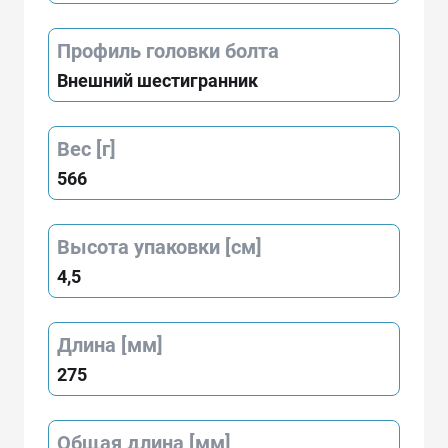
Профиль головки болта
Внешний шестигранник
Вес [г]
566
Высота упаковки [см]
4,5
Длина [мм]
275
Общая длина [мм]