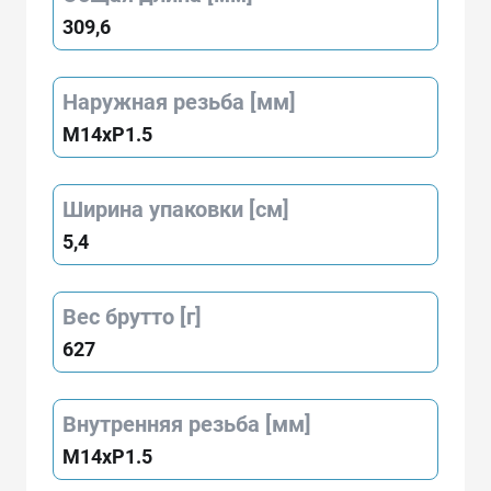
309,6
Наружная резьба [мм]
M14xP1.5
Ширина упаковки [см]
5,4
Вес брутто [г]
627
Внутренняя резьба [мм]
M14xP1.5