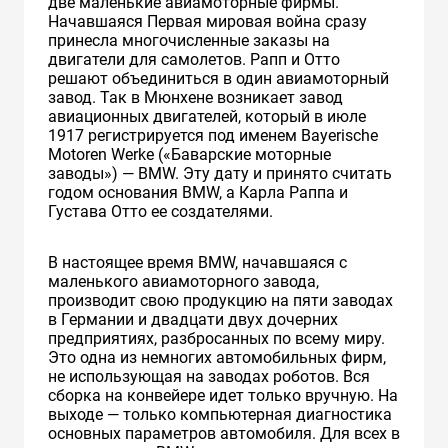
две маленькие авиамоторные фирмы.
Начавшаяся Первая мировая война сразу
принесла многочисленные заказы на
двигатели для самолетов. Рапп и Отто
решают объединиться в один авиамоторный
завод. Так в Мюнхене возникает завод
авиационных двигателей, который в июле
1917 регистрируется под именем Bayerische
Motoren Werke («Баварские моторные
заводы») — BMW. Эту дату и принято считать
годом основания BMW, а Карла Раппа и
Густава Отто ее создателями.
В настоящее время BMW, начавшаяся с
маленького авиамоторного завода,
производит свою продукцию на пяти заводах
в Германии и двадцати двух дочерних
предприятиях, разбросанных по всему миру.
Это одна из немногих автомобильных фирм,
не использующая на заводах роботов. Вся
сборка на конвейере идет только вручную. На
выходе — только компьютерная диагностика
основных параметров автомобиля. Для всех в