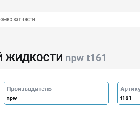
Й ЖИДКОСТИ
npw t161
Производитель
Артик
npw
t161