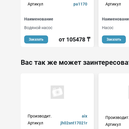
Артикул
pa1170
Артикул
Наименование
Наименовани
Водяной насос
Насос
от 105478 ₸
Заказать
Заказать
Вас так же может заинтересова
Производит.
aix
Производит
Артикул
jh02snt17021r
Артикул