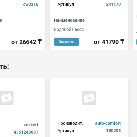
cw0316
Артикул
241170
е
Наименование
Водяной насос
от 26642 ₸
от 41790 ₸
Заказать
ть:
Производит.
auto-comfort
.
zekkert
Артикул
180208
4351248081