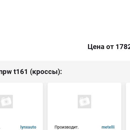
Цена от 178
npw t161 (кроссы):
.
lynxauto
Производит.
metelli